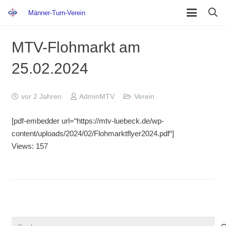
Männer-Turn-Verein
MTV-Flohmarkt am
25.02.2024
vor 2 Jahren
AdminMTV
Verein
[pdf-embedder url=“https://mtv-luebeck.de/wp-
content/uploads/2024/02/Flohmarktflyer2024.pdf“]
Views: 157
Suchen