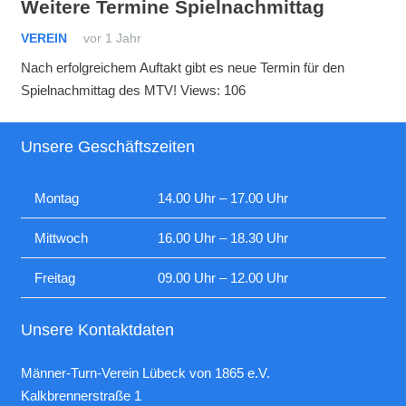
Weitere Termine Spielnachmittag
VEREIN
vor 1 Jahr
Nach erfolgreichem Auftakt gibt es neue Termin für den
Spielnachmittag des MTV! Views: 106
Unsere Geschäftszeiten
Montag
14.00 Uhr – 17.00 Uhr
Mittwoch
16.00 Uhr – 18.30 Uhr
Freitag
09.00 Uhr – 12.00 Uhr
Unsere Kontaktdaten
Männer-Turn-Verein Lübeck von 1865 e.V.
Kalkbrennerstraße 1