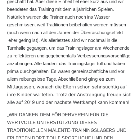
geschafft hat. Aber diese Einheit fiel eher kurz aus und wir
beendeten das Training mit dem alljährlichen Spielen.
Natürlich wurden die Trainer auch noch ins Wasser
geschmissen, weil Traditionen beibehalten werden müssen
(auch wenn nach all den Jahren der Überraschungseffekt
eher gering ist). Als allerletztes sind wir nochmal in die
Turnhalle gegangen, um das Trainingslager am Wochenende
zu reflektieren und gegebenenfalls Verbesserungsvorschläge
anzubringen. Alle fanden das Trainingslager toll und haben
prima durchgehalten. Es waren gemeinschaftliche und vor
eßend ging es zum
allem reibungslose Tage. Abschli
Mittagessen, wonach die Eltern schon sehnsüchtig auf
ihre Kinder warteten. Trotz der Anstrengung freuen sich
alle auf 2019 und der nächste Wettkampf kann kommen!
„WIR DANKEN DEM FÖRDERVEREIN FÜR DIE
WERTVOLLE UNTERSTÜTZUNG DIESES
-TRAININGSLAGERS UND
TRADITIONELLEN MALENTE
ERLEBTEN DORT TOLLE SPORTLICHE UND DEN