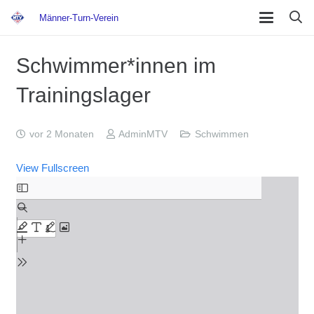
Männer-Turn-Verein
Schwimmer*innen im
Trainingslager
vor 2 Monaten
AdminMTV
Schwimmen
View Fullscreen
Zum
PDF-
Inhalt
springen