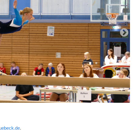
-luebeck.de
.